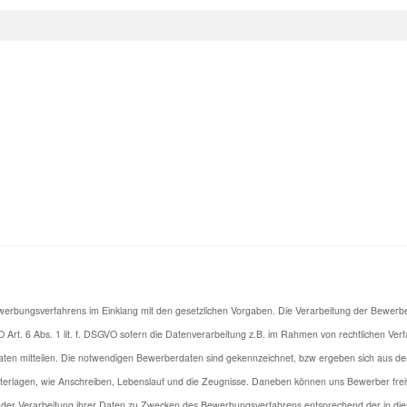
ungsverfahrens im Einklang mit den gesetzlichen Vorgaben. Die Verarbeitung der Bewerberdat
rt. 6 Abs. 1 lit. f. DSGVO sofern die Datenverarbeitung z.B. im Rahmen von rechtlichen Verfah
en mitteilen. Die notwendigen Bewerberdaten sind gekennzeichnet, bzw ergeben sich aus de
lagen, wie Anschreiben, Lebenslauf und die Zeugnisse. Daneben können uns Bewerber freiwill
t der Verarbeitung ihrer Daten zu Zwecken des Bewerbungsverfahrens entsprechend der in di