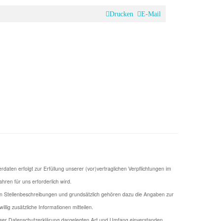
Drucken
E-Mail
en erfolgt zur Erfüllung unserer (vor)vertraglichen Verpflichtungen im
ren für uns erforderlich wird.
n Stellenbeschreibungen und grundsätzlich gehören dazu die Angaben zur
ig zusätzliche Informationen mitteilen.
eser Datenschutzerklärung dargelegten Art und Umfang einverstanden.