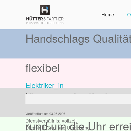
Home
O
Handschlags Qualitä
flexibel
Elektriker_in
lösungsorientiert
Veröffentlicht am 03.08.2026
Dienstverhältnis: Vollzeit
rund um die Uhr erre
Dienstort: Graz und Umgebung