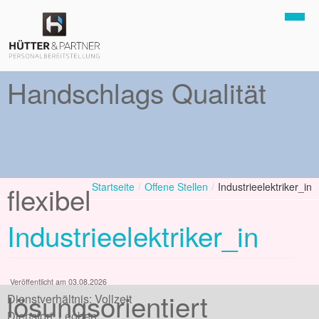
Home
Handschlags Qualität
Offene Stellen
Bewerbung
Suche
Download
flexibel
Startseite
/
Offene Stellen
/
Industrieelektriker_in
Kontakt & Datenschutz
Industrieelektriker_in
Veröffentlicht am 03.08.2026
lösungsorientiert
Dienstverhältnis: Vollzeit
Dienstort: Leoben