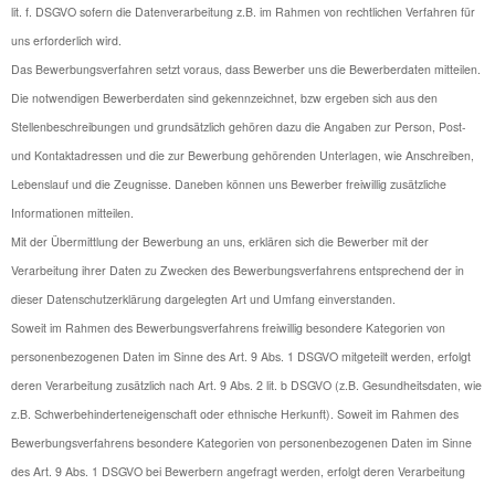
lit. f. DSGVO sofern die Datenverarbeitung z.B. im Rahmen von rechtlichen Verfahren für
uns erforderlich wird.
Das Bewerbungsverfahren setzt voraus, dass Bewerber uns die Bewerberdaten mitteilen.
Die notwendigen Bewerberdaten sind gekennzeichnet, bzw ergeben sich aus den
Stellenbeschreibungen und grundsätzlich gehören dazu die Angaben zur Person, Post-
und Kontaktadressen und die zur Bewerbung gehörenden Unterlagen, wie Anschreiben,
Lebenslauf und die Zeugnisse. Daneben können uns Bewerber freiwillig zusätzliche
Informationen mitteilen.
Mit der Übermittlung der Bewerbung an uns, erklären sich die Bewerber mit der
Verarbeitung ihrer Daten zu Zwecken des Bewerbungsverfahrens entsprechend der in
dieser Datenschutzerklärung dargelegten Art und Umfang einverstanden.
Soweit im Rahmen des Bewerbungsverfahrens freiwillig besondere Kategorien von
personenbezogenen Daten im Sinne des Art. 9 Abs. 1 DSGVO mitgeteilt werden, erfolgt
deren Verarbeitung zusätzlich nach Art. 9 Abs. 2 lit. b DSGVO (z.B. Gesundheitsdaten, wie
z.B. Schwerbehinderteneigenschaft oder ethnische Herkunft). Soweit im Rahmen des
Bewerbungsverfahrens besondere Kategorien von personenbezogenen Daten im Sinne
des Art. 9 Abs. 1 DSGVO bei Bewerbern angefragt werden, erfolgt deren Verarbeitung