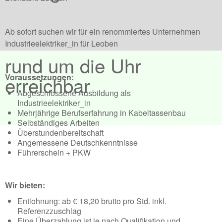
Ab sofort suchen wir für ein renommiertes Unternehmen
Industrieelektriker_in für Leoben
rund um die Uhr
erreichbar
Voraussetzungen:
Abgeschlossene Ausbildung als
Industrieelektriker_in
Mehrjährige Berufserfahrung in Kabeltassenbau
Selbständiges Arbeiten
Überstundenbereitschaft
Angemessene Deutschkenntnisse
Führerschein + PKW
Wir bieten:
Entlohnung: ab € 18,20 brutto pro Std. inkl.
Referenzzuschlag
Eine Überzahlung ist je nach Qualifikation und