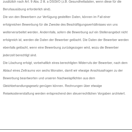
zusätzlich nach Art. 9 Abs. 2 lit. a DSGVO (z.B. Gesundheitsdaten, wenn diese für die
Berufsausübung erforderlich sind).
Die von den Bewerbern zur Verfügung gestellten Daten, können im Fall einer
erfolgreichen Bewerbung für die Zwecke des Beschäftigungsverhältnisses von uns
weiterverarbeitet werden. Andernfalls, sofern die Bewerbung auf ein Stellenangebot nicht
erfolgreich ist, werden die Daten der Bewerber gelöscht. Die Daten der Bewerber werden
ebenfalls gelöscht, wenn eine Bewerbung zurückgezogen wird, wozu die Bewerber
jederzeit berechtigt sind.
Die Löschung erfolgt, vorbehaltlich eines berechtigten Widerrufs der Bewerber, nach dem
Ablauf eines Zeitraums von sechs Monaten, damit wir etwaige Anschlussfragen zu der
Bewerbung beantworten und unseren Nachweispflichten aus dem
Gleichbehandlungsgesetz genügen können. Rechnungen über etwaige
Reisekostenerstattung werden entsprechend den steuerrechtlichen Vorgaben archiviert.